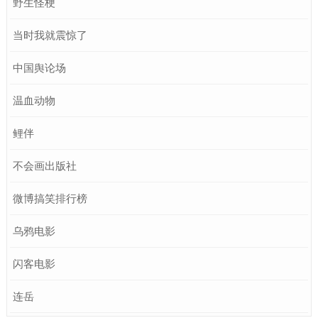
野生怪梗
当时我就震惊了
中国舆论场
温血动物
鲤伴
不会画出版社
微博搞笑排行榜
乌鸦电影
闪客电影
连岳