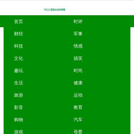
首页
时评
财经
军事
WU123上网主页
>
趣玩微信公众号
>
周冲的影像声色微
信公众号
科技
情感
文化
搞笑
周冲的影像声色
趣玩
时尚
周冲的影像声色微信号:zhouchong2017
生活
健康
收录时间：2019/10/3 13:50:13
旅游
运动
周冲的影像声色微信介绍：
一个文艺而理性的原创公号。
影音
教育
购物
汽车
游戏
母婴