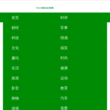
首页
时评
财经
军事
WU123上网主页
>
财经微信公众号
>
政事堂2019微信公
众号
科技
情感
文化
搞笑
政事堂2019
趣玩
时尚
政事堂2019微信号:zhengshitang2019
生活
健康
收录时间：2019/8/19 12:30:00
旅游
运动
政事堂2019微信介绍：
政事堂pro的新阵地。2019年，我
们在这
影音
教育
里再次
购物
汽车
相见。
游戏
母婴