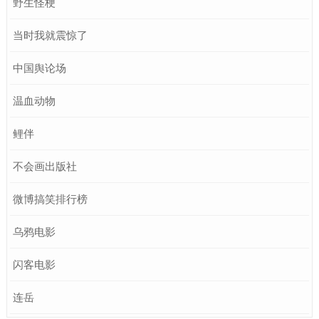
野生怪梗
当时我就震惊了
中国舆论场
温血动物
鲤伴
不会画出版社
微博搞笑排行榜
乌鸦电影
闪客电影
连岳